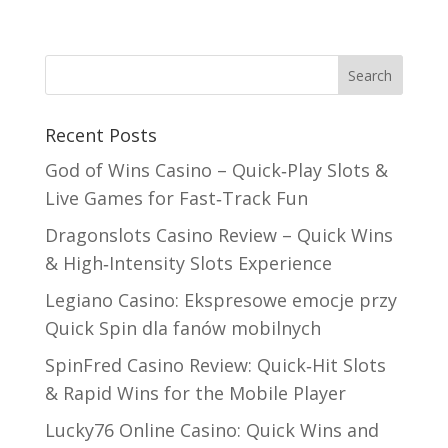
Recent Posts
God of Wins Casino – Quick‑Play Slots &
Live Games for Fast‑Track Fun
Dragonslots Casino Review – Quick Wins
& High‑Intensity Slots Experience
Legiano Casino: Ekspresowe emocje przy
Quick Spin dla fanów mobilnych
SpinFred Casino Review: Quick‑Hit Slots
& Rapid Wins for the Mobile Player
Lucky76 Online Casino: Quick Wins and