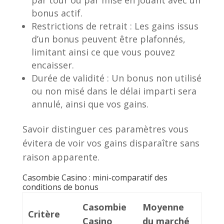
par tour ou par mise en jouant avec un
bonus actif.
Restrictions de retrait : Les gains issus
d’un bonus peuvent être plafonnés,
limitant ainsi ce que vous pouvez
encaisser.
Durée de validité : Un bonus non utilisé
ou non misé dans le délai imparti sera
annulé, ainsi que vos gains.
Savoir distinguer ces paramètres vous
évitera de voir vos gains disparaître sans
raison apparente.
Casombie Casino : mini-comparatif des
conditions de bonus
Casombie
Moyenne
Critère
Casino
du marché