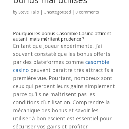
by
Steve Tallo
|
Uncategorized
|
0 comments
Pourquoi les bonus Casombie Casino attirent
autant, mais méritent prudence ?
En tant que joueur expérimenté, j’ai
souvent constaté que les bonus offerts
par des plateformes comme
casombie
casino
peuvent paraître très attractifs à
première vue. Pourtant, nombreux sont
ceux qui perdent leurs gains simplement
parce qu’ils ne maîtrisent pas les
conditions d’utilisation. Comprendre la
mécanique des bonus et savoir les
utiliser à bon escient est essentiel pour
sécuriser vos gains et profiter