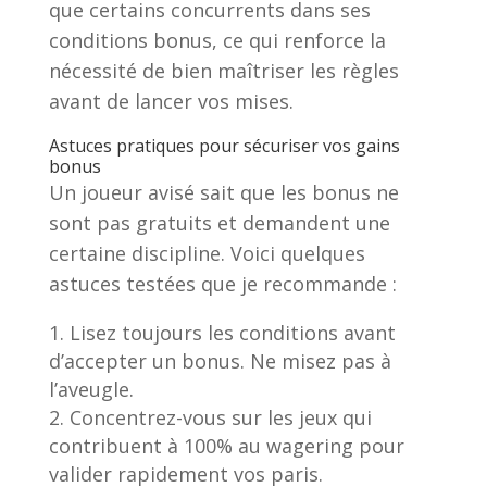
que certains concurrents dans ses
conditions bonus, ce qui renforce la
nécessité de bien maîtriser les règles
avant de lancer vos mises.
Astuces pratiques pour sécuriser vos gains
bonus
Un joueur avisé sait que les bonus ne
sont pas gratuits et demandent une
certaine discipline. Voici quelques
astuces testées que je recommande :
Lisez toujours les conditions avant
d’accepter un bonus. Ne misez pas à
l’aveugle.
Concentrez-vous sur les jeux qui
contribuent à 100% au wagering pour
valider rapidement vos paris.