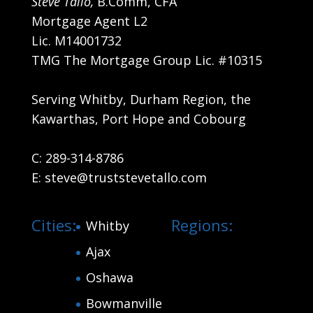
Steve Tallo,
B.Comm, CFA
Mortgage Agent L2
Lic. M14001732
TMG The Mortgage Group Lic. #10315
Serving Whitby, Durham Region, the
Kawarthas, Port Hope and Cobourg
C:
289-314-8786
E:
steve@truststevetallo.com
Cities:
Regions:
Whitby
Ajax
Oshawa
Bowmanville