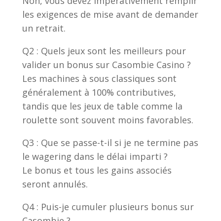
Non, vous devez impérativement remplir
les exigences de mise avant de demander
un retrait.
Q2 : Quels jeux sont les meilleurs pour
valider un bonus sur Casombie Casino ?
Les machines à sous classiques sont
généralement à 100% contributives,
tandis que les jeux de table comme la
roulette sont souvent moins favorables.
Q3 : Que se passe-t-il si je ne termine pas
le wagering dans le délai imparti ?
Le bonus et tous les gains associés
seront annulés.
Q4 : Puis-je cumuler plusieurs bonus sur
Casombie ?