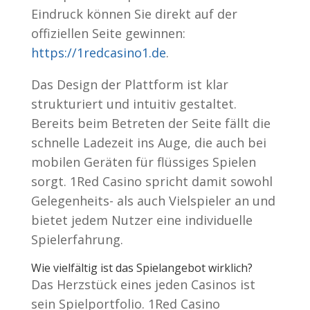
Eindruck können Sie direkt auf der
offiziellen Seite gewinnen:
https://1redcasino1.de
.
Das Design der Plattform ist klar
strukturiert und intuitiv gestaltet.
Bereits beim Betreten der Seite fällt die
schnelle Ladezeit ins Auge, die auch bei
mobilen Geräten für flüssiges Spielen
sorgt. 1Red Casino spricht damit sowohl
Gelegenheits- als auch Vielspieler an und
bietet jedem Nutzer eine individuelle
Spielerfahrung.
Wie vielfältig ist das Spielangebot wirklich?
Das Herzstück eines jeden Casinos ist
sein Spielportfolio. 1Red Casino