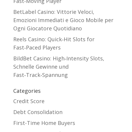
Fast‑Moving Player
BetLabel Casino: Vittorie Veloci,
Emozioni Immediati e Gioco Mobile per
Ogni Giocatore Quotidiano
Reels Casino: Quick‑Hit Slots for
Fast‑Paced Players
BildBet Casino: High‑Intensity Slots,
Schnelle Gewinne und
Fast‑Track‑Spannung
Categories
Credit Score
Debt Consolidation
First-Time Home Buyers