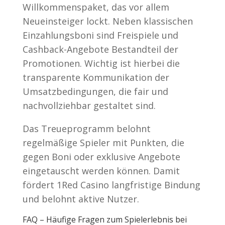
Willkommenspaket, das vor allem
Neueinsteiger lockt. Neben klassischen
Einzahlungsboni sind Freispiele und
Cashback-Angebote Bestandteil der
Promotionen. Wichtig ist hierbei die
transparente Kommunikation der
Umsatzbedingungen, die fair und
nachvollziehbar gestaltet sind.
Das Treueprogramm belohnt
regelmäßige Spieler mit Punkten, die
gegen Boni oder exklusive Angebote
eingetauscht werden können. Damit
fördert 1Red Casino langfristige Bindung
und belohnt aktive Nutzer.
FAQ – Häufige Fragen zum Spielerlebnis bei