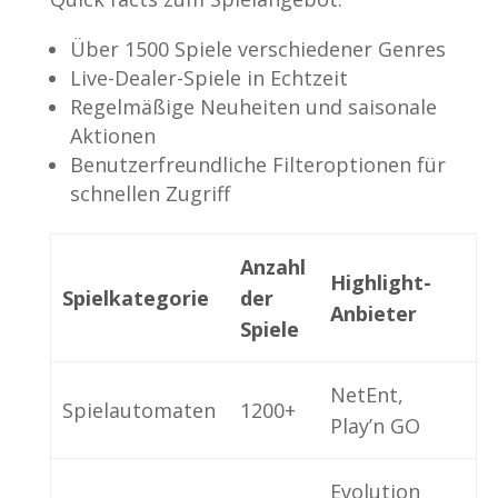
Über 1500 Spiele verschiedener Genres
Live-Dealer-Spiele in Echtzeit
Regelmäßige Neuheiten und saisonale
Aktionen
Benutzerfreundliche Filteroptionen für
schnellen Zugriff
Anzahl
Highlight-
Spielkategorie
der
Anbieter
Spiele
NetEnt,
Spielautomaten
1200+
Play’n GO
Evolution