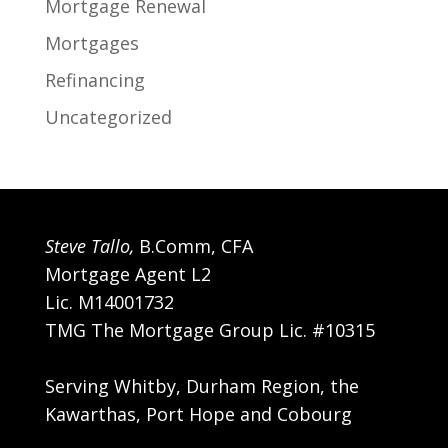
Mortgage Renewal
Mortgages
Refinancing
Uncategorized
Steve Tallo,
B.Comm, CFA
Mortgage Agent L2
Lic. M14001732
TMG The Mortgage Group Lic. #10315
Serving Whitby, Durham Region, the
Kawarthas, Port Hope and Cobourg