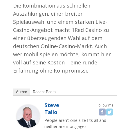
Die Kombination aus schnellen
Auszahlungen, einer breiten
Spielauswahl und einem starken Live-
Casino-Angebot macht 1Red Casino zu
einer überzeugenden Wahl auf dem
deutschen Online-Casino-Markt. Auch
wer mobil spielen möchte, kommt hier
voll auf seine Kosten – eine runde
Erfahrung ohne Kompromisse.
Author
Recent Posts
Steve
Follow me
Tallo
People aren’t one size fits all and
neither are mortgages.