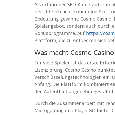
Als erfahrener SEO-Kopierautor im 
berichte ich heute über eine Plattf
Bedeutung gewinnt: Cosmo Casino. D
Spielangebot, sondern auch durch 
Bonusprogramme. Auf
https://cosm
Plattform, die zu entdecken sich defi
Was macht Cosmo Casino
Für viele Spieler ist das erste Krit
Lizenzierung. Cosmo Casino punktet
Verschlüsselungstechnologien ein, u
Anfang. Die Plattform kombiniert e
den Aufenthalt angenehm gestaltet 
Durch die Zusammenarbeit mit ren
Microgaming und Play’n GO bietet C