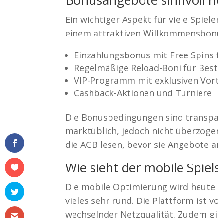
Bonusangebote sinnvoll n
Ein wichtiger Aspekt für viele Spie
einem attraktiven Willkommensbonu
Einzahlungsbonus mit Free Spins
Regelmäßige Reload-Boni für Bes
VIP-Programm mit exklusiven Vort
Cashback-Aktionen und Turniere
Die Bonusbedingungen sind transpar
marktüblich, jedoch nicht überzogen,
die AGB lesen, bevor sie Angebote
Wie sieht der mobile Spie
Die mobile Optimierung wird heute o
vieles sehr rund. Die Plattform ist v
wechselnder Netzqualität. Zudem gibt