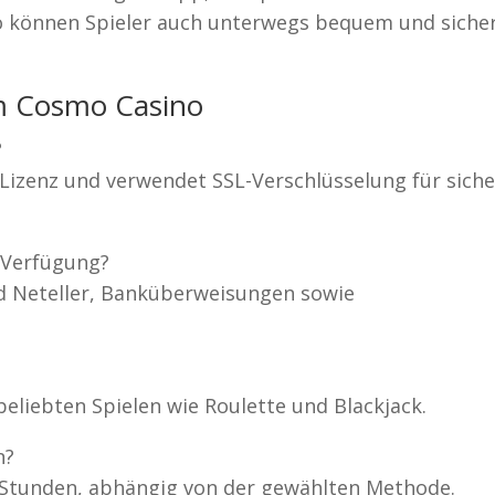
o können Spieler auch unterwegs bequem und siche
m Cosmo Casino
?
U-Lizenz und verwendet SSL-Verschlüsselung für sich
 Verfügung?
und Neteller, Banküberweisungen sowie
beliebten Spielen wie Roulette und Blackjack.
n?
72 Stunden, abhängig von der gewählten Methode.