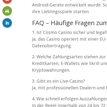
Android-Geräte entwickelt wurde. S
ihre Lieblingsspiele starten.
FAQ – Häufige Fragen zu
1. Ist Cosmo Casino sicher und legal
Ja, das Casino operiert mit einer E
Datenübertragung.
2. Welche Zahlungsarten stehen zur
Kreditkarten, E-Wallets wie Skrill 
Kryptowährungen.
3. Gibt es ein Live-Casino?
Ja, mit professionellen Dealern und 
4. Wie schnell erfolgen Auszahlunge
In der Regel innerhalb von 24 bis 