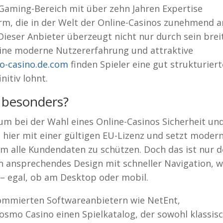
iGaming-Bereich mit über zehn Jahren Expertise
orm, die in der Welt der Online-Casinos zunehmend a
ieser Anbieter überzeugt nicht nur durch sein brei
eine moderne Nutzererfahrung und attraktive
o-casino.de.com
finden Spieler eine gut strukturiert
nitiv lohnt.
 besonders?
erium bei der Wahl eines Online-Casinos Sicherheit un
 hier mit einer gültigen EU-Lizenz und setzt moder
m alle Kundendaten zu schützen. Doch das ist nur d
in ansprechendes Design mit schneller Navigation, 
– egal, ob am Desktop oder mobil.
ommierten Softwareanbietern wie NetEnt,
osmo Casino einen Spielkatalog, der sowohl klassis