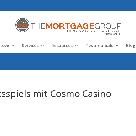
teve
Services
Resources
Testimonials
Blog
sspiels mit Cosmo Casino