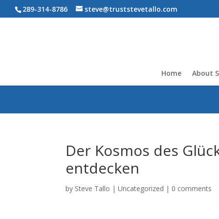
289-314-8786
steve@truststevetallo.com
Home
About S
Der Kosmos des Glück
entdecken
by
Steve Tallo
|
Uncategorized
|
0 comments