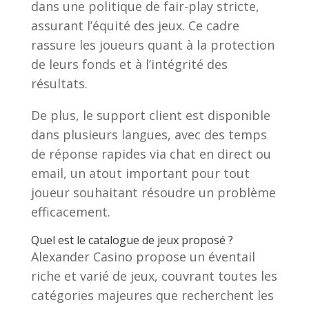
dans une politique de fair-play stricte,
assurant l’équité des jeux. Ce cadre
rassure les joueurs quant à la protection
de leurs fonds et à l’intégrité des
résultats.
De plus, le support client est disponible
dans plusieurs langues, avec des temps
de réponse rapides via chat en direct ou
email, un atout important pour tout
joueur souhaitant résoudre un problème
efficacement.
Quel est le catalogue de jeux proposé ?
Alexander Casino propose un éventail
riche et varié de jeux, couvrant toutes les
catégories majeures que recherchent les