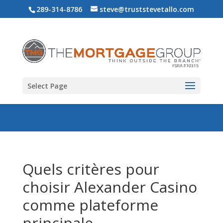
289-314-8786
steve@truststevetallo.com
Select Page
Quels critères pour
choisir Alexander Casino
comme plateforme
principale