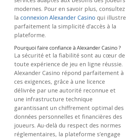
services adaptés aux besoins des joueurs
modernes. Pour en savoir plus, consultez
la
connexion Alexander Casino
qui illustre
parfaitement la simplicité d’accès à la
plateforme.
Pourquoi faire confiance à Alexander Casino ?
La sécurité et la fiabilité sont au cœur de
toute expérience de jeu en ligne réussie.
Alexander Casino répond parfaitement à
ces exigences, grâce à une licence
délivrée par une autorité reconnue et
une infrastructure technique
garantissant un chiffrement optimal des
données personnelles et financières des
joueurs. Au-delà du respect des normes
réglementaires, la plateforme s’engage