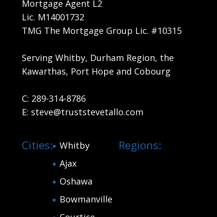
Mortgage Agent L2
Lic. M14001732
TMG The Mortgage Group Lic. #10315
Serving Whitby, Durham Region, the
Kawarthas, Port Hope and Cobourg
C:
289-314-8786
E:
steve@truststevetallo.com
Cities:
Regions:
Whitby
Ajax
Oshawa
Bowmanville