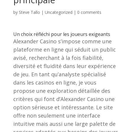
by
Steve Tallo
|
Uncategorized
|
0 comments
Un choix réfléchi pour les joueurs exigeants
Alexander Casino s’impose comme une
plateforme en ligne qui séduit un public
avisé, recherchant à la fois fiabilité,
diversité et fluidité dans leur expérience
de jeu. En tant qu’analyste spécialisé
dans les casinos en ligne, je vous
propose une exploration détaillée des
critères qui font d’Alexander Casino une
option sérieuse et intéressante. Le site
offre non seulement une interface
intuitive mais aussi une large palette de