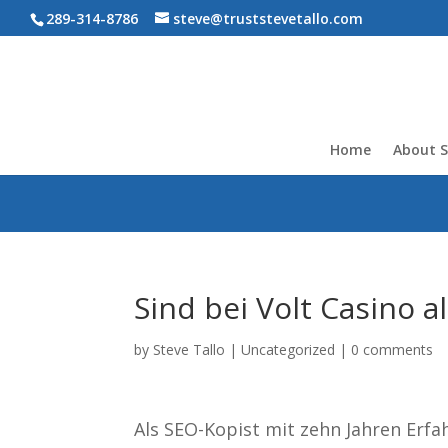
289-314-8786
steve@truststevetallo.com
Home
About S
Sind bei Volt Casino al
by
Steve Tallo
|
Uncategorized
|
0 comments
Als SEO-Kopist mit zehn Jahren Erfa