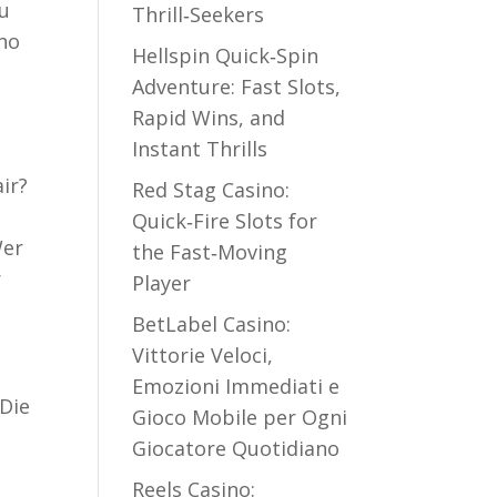
zu
Thrill‑Seekers
ino
Hellspin Quick‑Spin
Adventure: Fast Slots,
Rapid Wins, and
Instant Thrills
ir?
Red Stag Casino:
Quick‑Fire Slots for
Wer
the Fast‑Moving
r
Player
BetLabel Casino:
Vittorie Veloci,
Emozioni Immediati e
 Die
Gioco Mobile per Ogni
Giocatore Quotidiano
Reels Casino: