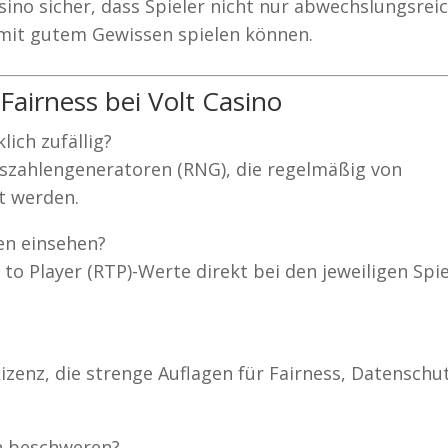
sino sicher, dass Spieler nicht nur abwechslungsrei
mit gutem Gewissen spielen können.
Fairness bei Volt Casino
lich zufällig?
allszahlengeneratoren (RNG), die regelmäßig von
t werden.
en einsehen?
n to Player (RTP)-Werte direkt bei den jeweiligen Spi
Lizenz, die strenge Auflagen für Fairness, Datenschu
en beschweren?