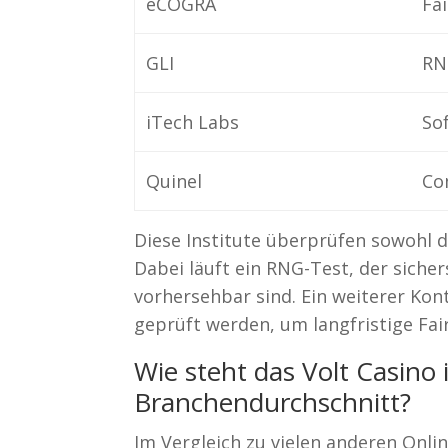
eCOGRA
Fa
GLI
RN
iTech Labs
So
Quinel
Co
Diese Institute überprüfen sowohl d
Dabei läuft ein RNG-Test, der sichers
vorhersehbar sind. Ein weiterer Ko
geprüft werden, um langfristige Fai
Wie steht das Volt Casino
Branchendurchschnitt?
Im Vergleich zu vielen anderen Onlin