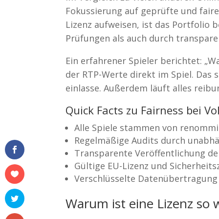
Fokussierung auf geprüfte und faire
Lizenz aufweisen, ist das Portfolio 
Prüfungen als auch durch transparen
Ein erfahrener Spieler berichtet: „Wa
der RTP-Werte direkt im Spiel. Das 
einlasse. Außerdem läuft alles reib
Quick Facts zu Fairness bei Vo
Alle Spiele stammen von renommi
Regelmäßige Audits durch unabhä
Transparente Veröffentlichung d
Gültige EU-Lizenz und Sicherheitsz
Verschlüsselte Datenübertragung 
Warum ist eine Lizenz so w