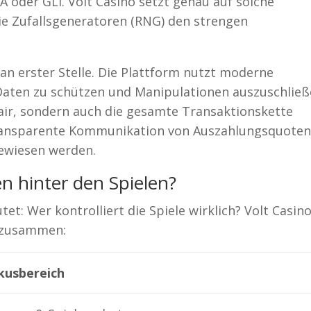
oder GLI. Volt Casino setzt genau auf solche
 die Zufallsgeneratoren (RNG) den strengen
r an erster Stelle. Die Plattform nutzt moderne
Daten zu schützen und Manipulationen auszuschließ
 fair, sondern auch die gesamte Transaktionskette
e transparente Kommunikation von Auszahlungsquote
gewiesen werden.
en hinter den Spielen?
tet: Wer kontrolliert die Spiele wirklich? Volt Casin
n zusammen:
kusbereich