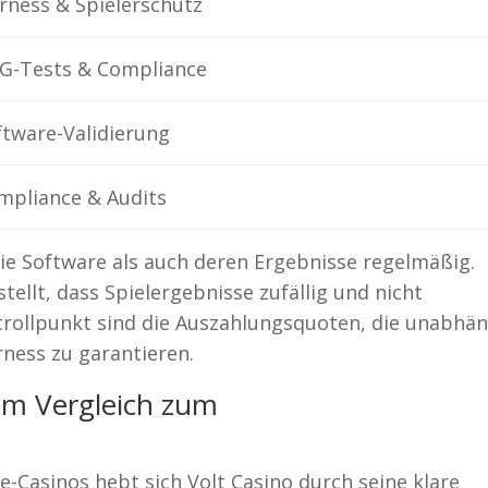
irness & Spielerschutz
G-Tests & Compliance
ftware-Validierung
mpliance & Audits
ie Software als auch deren Ergebnisse regelmäßig.
tellt, dass Spielergebnisse zufällig und nicht
ntrollpunkt sind die Auszahlungsquoten, die unabhä
rness zu garantieren.
 im Vergleich zum
e-Casinos hebt sich Volt Casino durch seine klare