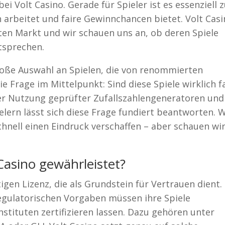
ei Volt Casino. Gerade für Spieler ist es essenziell 
h arbeitet und faire Gewinnchancen bietet. Volt Cas
ten Markt und wir schauen uns an, ob deren Spiele
tsprechen.
roße Auswahl an Spielen, die von renommierten
 Frage im Mittelpunkt: Sind diese Spiele wirklich fa
der Nutzung geprüfter Zufallszahlengeneratoren und
lern lässt sich diese Frage fundiert beantworten. 
hnell einen Eindruck verschaffen – aber schauen wi
Casino gewährleistet?
tigen Lizenz, die als Grundstein für Vertrauen dient.
egulatorischen Vorgaben müssen ihre Spiele
tituten zertifizieren lassen. Dazu gehören unter