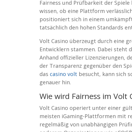
Fairness und Prüfbarkeit der Spiele b
wissen, ob eine Plattform verlässlic
positioniert sich in einem umkämpf
tatsächlich den hohen Standards en
Volt Casino überzeugt durch eine g
Entwicklern stammen. Dabei steht die
Anhand offizieller Lizenzierungen, 
der Transparenz gegenüber den Spie
das
casino volt
besucht, kann sich sc
genauer hin.
Wie wird Fairness im Volt 
Volt Casino operiert unter einer gül
meisten iGaming-Plattformen mit r
regelmäßig von unabhängigen Prüfins