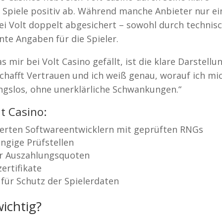
 Spiele positiv ab. Während manche Anbieter nur ei
bei Volt doppelt abgesichert – sowohl durch technis
te Angaben für die Spieler.
s mir bei Volt Casino gefällt, ist die klare Darstellu
schafft Vertrauen und ich weiß genau, worauf ich mi
ungslos, ohne unerklärliche Schwankungen.“
lt Casino:
erten Softwareentwicklern mit geprüften RNGs
ngige Prüfstellen
er Auszahlungsquoten
ertifikate
für Schutz der Spielerdaten
ichtig?