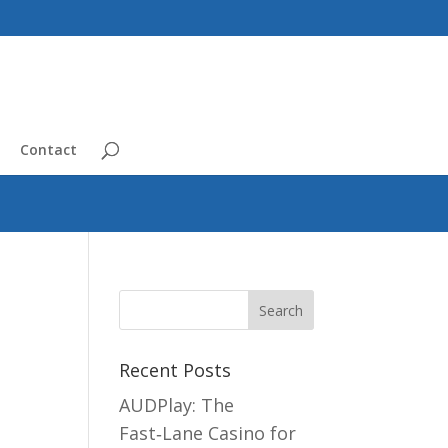
Contact
Recent Posts
AUDPlay: The
Fast‑Lane Casino for