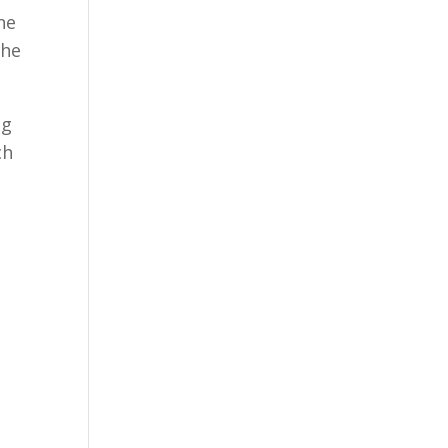
ne
che
ng
ch