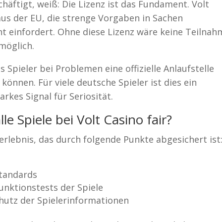
häftigt, weiß: Die Lizenz ist das Fundament. Volt
 aus der EU, die strenge Vorgaben in Sachen
 einfordert. Ohne diese Lizenz wäre keine Teilnah
möglich.
 Spieler bei Problemen eine offizielle Anlaufstelle
önnen. Für viele deutsche Spieler ist dies ein
rkes Signal für Seriosität.
 Spiele bei Volt Casino fair?
elerlebnis, das durch folgende Punkte abgesichert ist
Standards
nktionstests der Spiele
hutz der Spielerinformationen