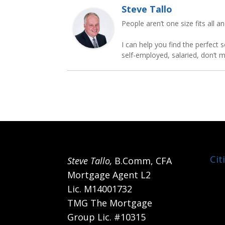
Steve Tallo
People aren’t one size fits all 
I can help you find the perfect 
self-employed, salaried, don’t 
Cit
Steve Tallo,
B.Comm, CFA
Mortgage Agent L2
Lic. M14001732
TMG The Mortgage
Group Lic. #10315