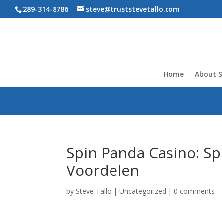
289-314-8786
steve@truststevetallo.com
Home
About S
Spin Panda Casino: S
Voordelen
by
Steve Tallo
|
Uncategorized
|
0 comments