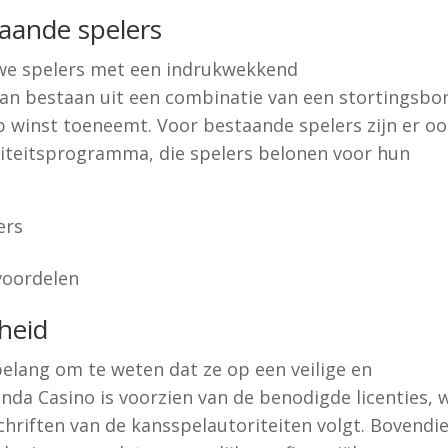
aande spelers
we spelers met een indrukwekkend
an bestaan uit een combinatie van een stortingsbo
p winst toeneemt. Voor bestaande spelers zijn er o
iteitsprogramma, die spelers belonen voor hun
ers
voordelen
heid
 belang om te weten dat ze op een veilige en
da Casino is voorzien van de benodigde licenties, 
chriften van de kansspelautoriteiten volgt. Bovendi