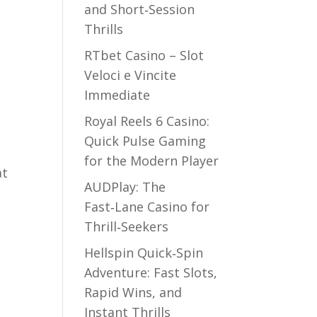
and Short‑Session
Thrills
RTbet Casino – Slot
Veloci e Vincite
Immediate
Royal Reels 6 Casino:
Quick Pulse Gaming
for the Modern Player
at
AUDPlay: The
Fast‑Lane Casino for
Thrill‑Seekers
Hellspin Quick‑Spin
Adventure: Fast Slots,
Rapid Wins, and
Instant Thrills