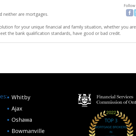
Follow
and neither are mortgages.
solution for your unique financial and family situation, whether you ar
meet the bank qualification standards, have good or bad credit.
ies:
Whitby
Ajax
Oshawa
Bowmanville