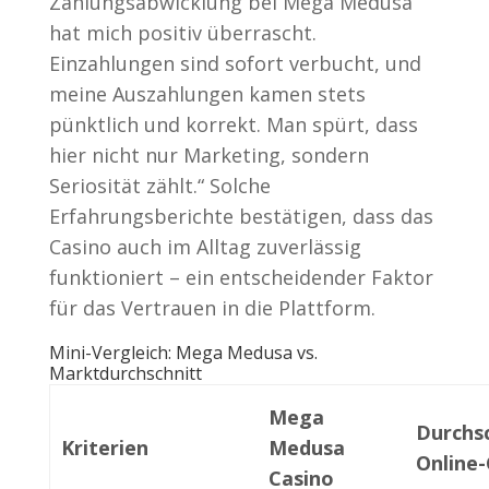
Zahlungsabwicklung bei Mega Medusa
hat mich positiv überrascht.
Einzahlungen sind sofort verbucht, und
meine Auszahlungen kamen stets
pünktlich und korrekt. Man spürt, dass
hier nicht nur Marketing, sondern
Seriosität zählt.“ Solche
Erfahrungsberichte bestätigen, dass das
Casino auch im Alltag zuverlässig
funktioniert – ein entscheidender Faktor
für das Vertrauen in die Plattform.
Mini-Vergleich: Mega Medusa vs.
Marktdurchschnitt
Mega
Durchs
Kriterien
Medusa
Online
Casino