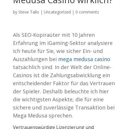
by
Steve Tallo
|
Uncategorized
|
0 comments
Als SEO-Kopiraüter mit 10 Jahren
Erfahrung im iGaming-Sektor analysiere
ich heute für Sie, wie sicher Ein- und
Auszahlungen bei
mega medusa casino
tatsächlich sind. In der Welt der Online-
Casinos ist die Zahlungsabwicklung ein
entscheidender Faktor für das Vertrauen
der Spieler. Deshalb beleuchte ich hier
die wichtigsten Aspekte, die für eine
sichere und zuverlässige Transaktion bei
Mega Medusa sprechen.
Vertrauenswürdige Lizenzierung und