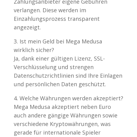
Zahlungsanbieter eigene Gebühren
verlangen. Diese werden im
Einzahlungsprozess transparent
angezeigt.
3. Ist mein Geld bei Mega Medusa
wirklich sicher?
Ja, dank einer gültigen Lizenz, SSL-
Verschlüsselung und strengen
Datenschutzrichtlinien sind Ihre Einlagen
und persönlichen Daten geschützt.
4. Welche Währungen werden akzeptiert?
Mega Medusa akzeptiert neben Euro
auch andere gängige Währungen sowie
verschiedene Kryptowährungen, was
gerade für internationale Spieler