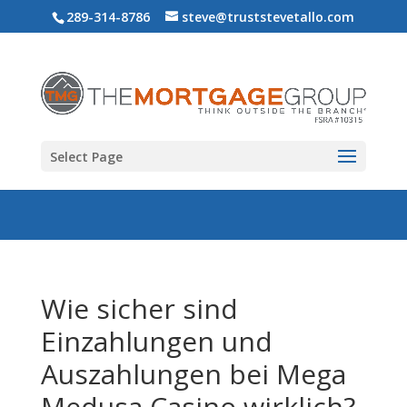
289-314-8786
steve@truststevetallo.com
Select Page
Wie sicher sind
Einzahlungen und
Auszahlungen bei Mega
Medusa Casino wirklich?