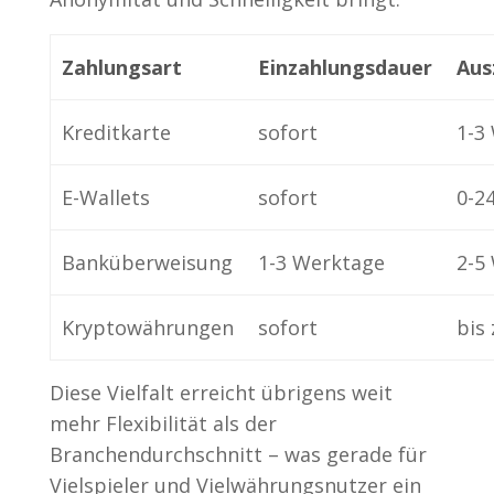
Zahlungsart
Einzahlungsdauer
Aus
Kreditkarte
sofort
1-3
E-Wallets
sofort
0-2
Banküberweisung
1-3 Werktage
2-5
Kryptowährungen
sofort
bis
Diese Vielfalt erreicht übrigens weit
mehr Flexibilität als der
Branchendurchschnitt – was gerade für
Vielspieler und Vielwährungsnutzer ein