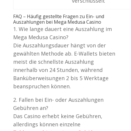
verschlüsselt
FAQ – Häufig gestellte Fragen zu Ein- und
Auszahlungen bei Mega Medusa Casino
1. Wie lange dauert eine Auszahlung im
Mega Medusa Casino?
Die Auszahlungsdauer hängt von der
gewählten Methode ab. E-Wallets bieten
meist die schnellste Auszahlung
innerhalb von 24 Stunden, während
Banküberweisungen 2 bis 5 Werktage
beanspruchen können.
2. Fallen bei Ein- oder Auszahlungen
Gebühren an?
Das Casino erhebt keine Gebühren,
allerdings können einzelne