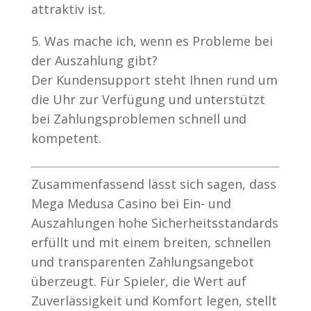
attraktiv ist.
5. Was mache ich, wenn es Probleme bei
der Auszahlung gibt?
Der Kundensupport steht Ihnen rund um
die Uhr zur Verfügung und unterstützt
bei Zahlungsproblemen schnell und
kompetent.
Zusammenfassend lässt sich sagen, dass
Mega Medusa Casino bei Ein- und
Auszahlungen hohe Sicherheitsstandards
erfüllt und mit einem breiten, schnellen
und transparenten Zahlungsangebot
überzeugt. Für Spieler, die Wert auf
Zuverlässigkeit und Komfort legen, stellt