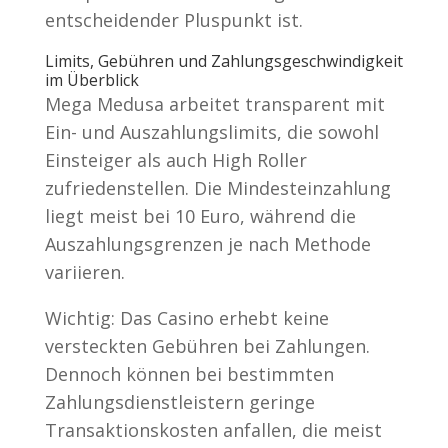
entscheidender Pluspunkt ist.
Limits, Gebühren und Zahlungsgeschwindigkeit
im Überblick
Mega Medusa arbeitet transparent mit
Ein- und Auszahlungslimits, die sowohl
Einsteiger als auch High Roller
zufriedenstellen. Die Mindesteinzahlung
liegt meist bei 10 Euro, während die
Auszahlungsgrenzen je nach Methode
variieren.
Wichtig: Das Casino erhebt keine
versteckten Gebühren bei Zahlungen.
Dennoch können bei bestimmten
Zahlungsdienstleistern geringe
Transaktionskosten anfallen, die meist