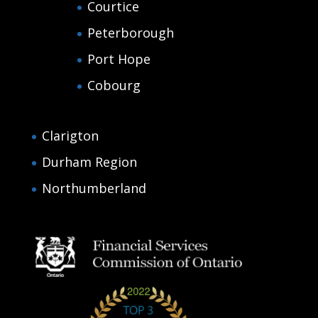
Courtice
Peterborough
Port Hope
Cobourg
Clarigton
Durham Region
Northumberland